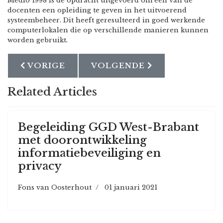
Medio 1998 is de opdracht uitgevoerd om een van de
docenten een opleiding te geven in het uitvoerend
systeembeheer. Dit heeft geresulteerd in goed werkende
computerlokalen die op verschillende manieren kunnen
worden gebruikt.
VORIG ARTIKEL: KENNISMAKING E.L.O B
VOLGENDE ARTIKEL: SOF
VORIGE
VOLGENDE
Related Articles
Begeleiding GGD West-Brabant
met doorontwikkeling
informatiebeveiliging en
privacy
Fons van Oosterhout
01 januari 2021